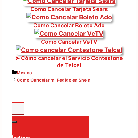
Como Cancelar Tarjeta Sears
Como Cancelar Boleto Ado
Como Cancelar VeTV
➤ Cómo cancelar el Servicio Contestone
de Telcel
Categorías
México
Como Cancelar mi Pedido en Shein